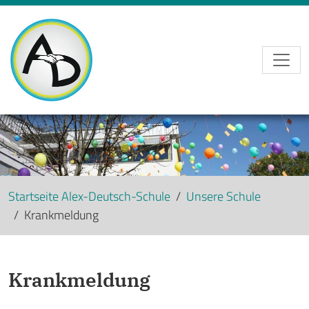
Skip to main navigation
Skip to main content
Skip to page footer
Startseite Alex-Deutsch-Schule
Unsere Schule
Krankmeldung
Krankmeldung