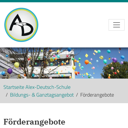
Skip to main navigation
Skip to main content
Skip to page footer
Startseite Alex-Deutsch-Schule
Bildungs- & Ganztagsangebot
Förderangebote
Förderangebote