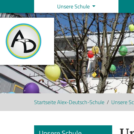
Unsere Schule
Skip to main navigation
Skip to main content
Skip to page footer
Startseite Alex-Deutsch-Schule
Unsere Sc
Un
Unsere Schule