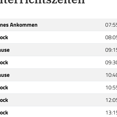
enes Ankommen
07:5
lock
08:0
ause
09:1
lock
09:3
ause
10:4
lock
10:5
lock
12:0
lock
13:1