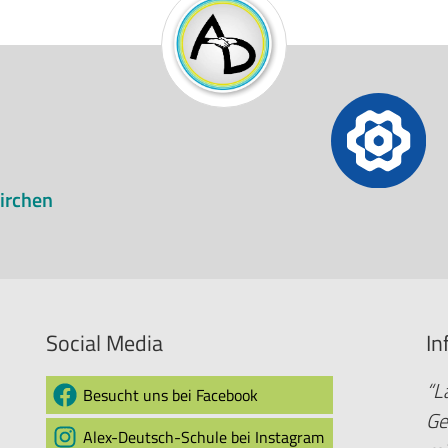
irchen
Social Media
In
“L
Besucht uns bei Facebook
Ge
Alex-Deutsch-Schule bei Instagram