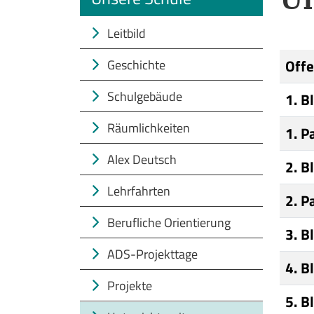
Leitbild
Off
Geschichte
Schulgebäude
1. B
Räumlichkeiten
1. P
Alex Deutsch
2. B
Lehrfahrten
2. P
Berufliche Orientierung
3. B
ADS-Projekttage
4. B
Projekte
5. B