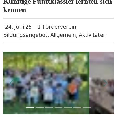
Künftige Fünftklässler lernten sich
kennen
24. Juni 25
Förderverein,
Bildungsangebot, Allgemein, Aktivitäten
zurück
weit