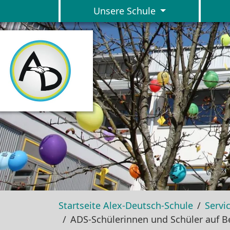
Unsere Schule
Skip to main navigation
Skip to main content
Skip to page footer
Startseite Alex-Deutsch-Schule
Servi
ADS-Schülerinnen und Schüler auf B