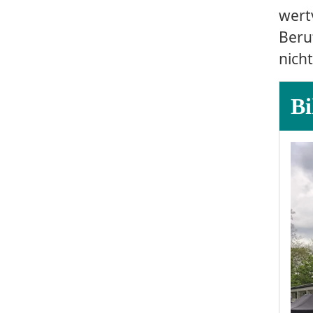
wert
Beru
nich
Bi