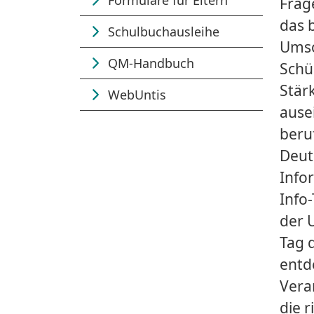
Frag
das 
Schulbuchausleihe
Umso 
QM-Handbuch
Schü
Stär
WebUntis
ause
beru
Deut
Info
Info
der 
Tag 
entd
Vera
die 